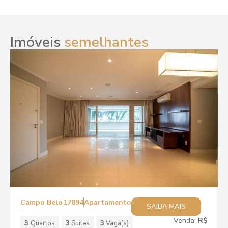
Imóveis
semelhantes
Campo Belo
17894
Apartamento
SAIBA MAIS
Venda:
R$
3
Quartos
3
Suites
3
Vaga(s)