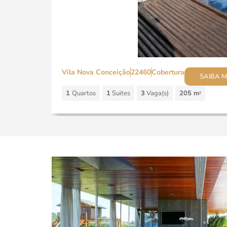
Vila Nova Conceição
22460
Cobertura
SAIBA M
1
Quartos
1
Suites
3
Vaga(s)
205 m
2