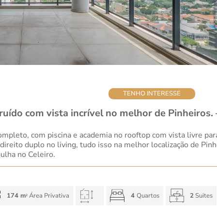
TENHO INTERESSE
ído com vista incrível no melhor de Pinheiros.
pleto, com piscina e academia no rooftop com vista livre para
reito duplo no living, tudo isso na melhor localização de Pinh
ulha no Celeiro.
174 m
Área Privativa
4
Quartos
2
Suites
2