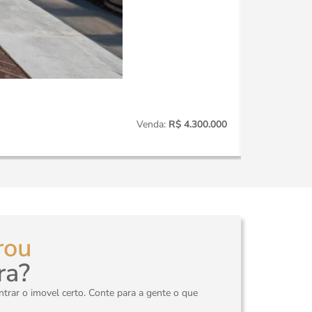
Itaim
CO014
Venda:
R$ 4.300.000
3
Quartos
rou
ra?
rar o imovel certo. Conte para a gente o que