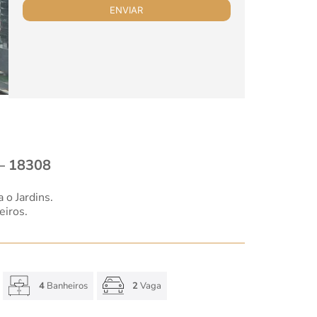
 – 18308
 o Jardins.
eiros.
4
Banheiros
2
Vaga