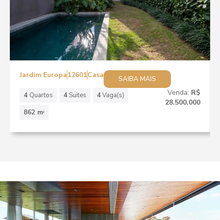
Jardim Europa
12601
Casa
SAIBA MAIS
Venda:
R$
4
Quartos
4
Suites
4
Vaga(s)
28.500.000
862 m
2