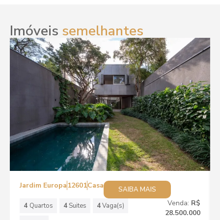
Imóveis
semelhantes
Jardim Europa
12601
Casa
SAIBA MAIS
Venda:
R$
4
Quartos
4
Suites
4
Vaga(s)
28.500.000