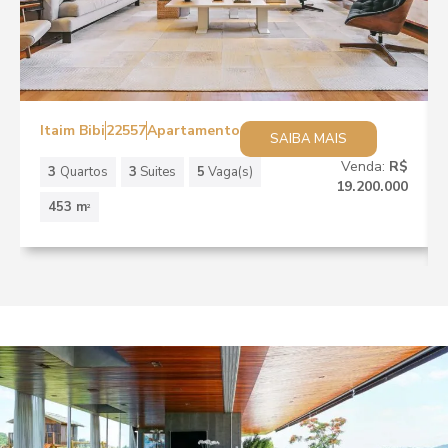
Itaim Bibi
22557
Apartamento
SAIBA MAIS
Venda:
R$
3
Quartos
3
Suites
5
Vaga(s)
19.200.000
453 m
2