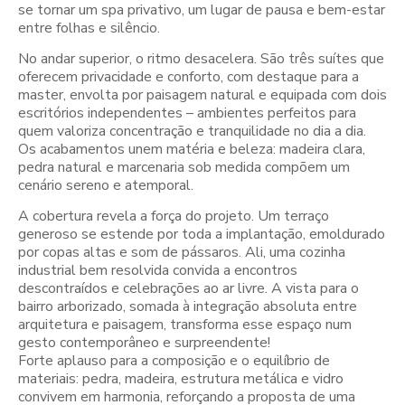
se tornar um spa privativo, um lugar de pausa e bem-estar
entre folhas e silêncio.
No andar superior, o ritmo desacelera. São três suítes que
oferecem privacidade e conforto, com destaque para a
master, envolta por paisagem natural e equipada com dois
escritórios independentes – ambientes perfeitos para
quem valoriza concentração e tranquilidade no dia a dia.
Os acabamentos unem matéria e beleza: madeira clara,
pedra natural e marcenaria sob medida compõem um
cenário sereno e atemporal.
A cobertura revela a força do projeto. Um terraço
generoso se estende por toda a implantação, emoldurado
por copas altas e som de pássaros. Ali, uma cozinha
industrial bem resolvida convida a encontros
descontraídos e celebrações ao ar livre. A vista para o
bairro arborizado, somada à integração absoluta entre
arquitetura e paisagem, transforma esse espaço num
gesto contemporâneo e surpreendente!
Forte aplauso para a composição e o equilíbrio de
materiais: pedra, madeira, estrutura metálica e vidro
convivem em harmonia, reforçando a proposta de uma