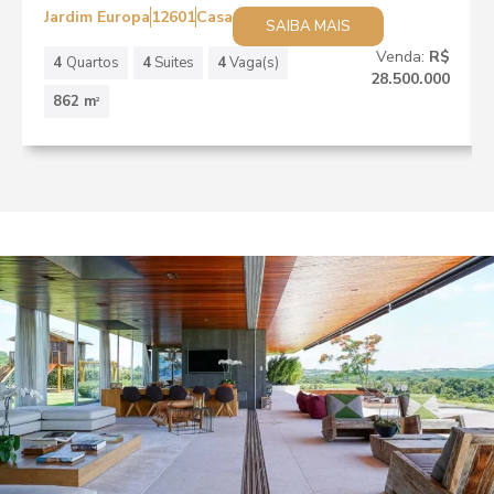
Jardim Europa
12601
Casa
SAIBA MAIS
Venda:
R$
4
Quartos
4
Suites
4
Vaga(s)
28.500.000
862 m
2