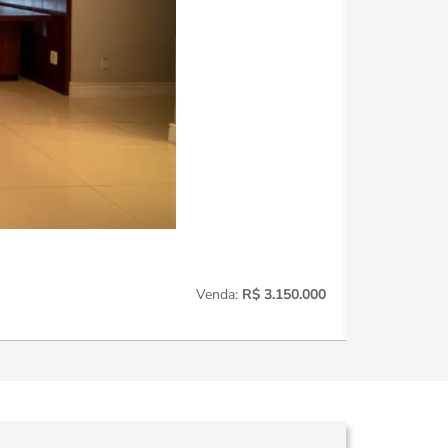
Perdizes
221
Venda:
R$ 3.150.000
3
Quartos