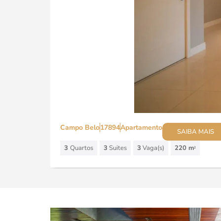
Campo Belo
17894
Apartamento
SAIBA MAIS
3
Quartos
3
Suites
3
Vaga(s)
220 m
2