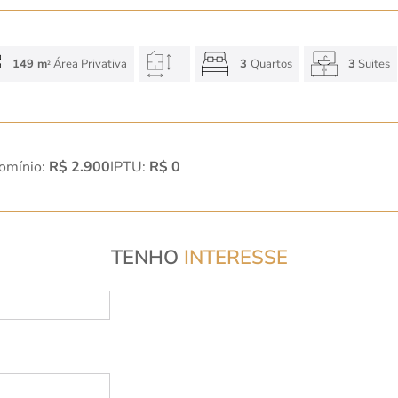
149 m
Área Privativa
3
Quartos
3
Suites
2
omínio:
R$ 2.900
IPTU:
R$ 0
TENHO
INTERESSE