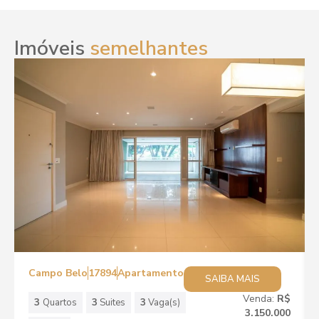
Imóveis
semelhantes
Campo Belo
17894
Apartamento
SAIBA MAIS
Venda:
R$
3
Quartos
3
Suites
3
Vaga(s)
3.150.000