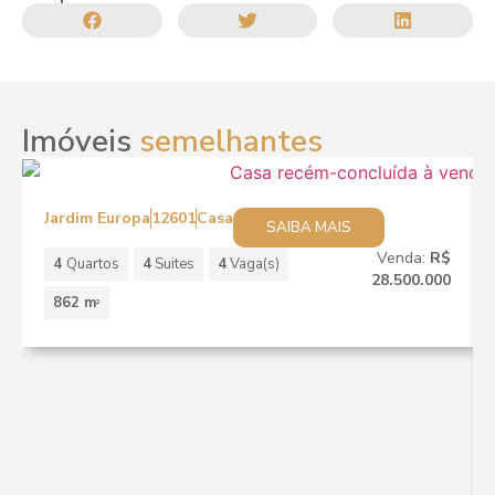
Imóveis
semelhantes
Jardim Europa
12601
Casa
SAIBA MAIS
Venda:
R$
4
Quartos
4
Suites
4
Vaga(s)
28.500.000
862 m
2