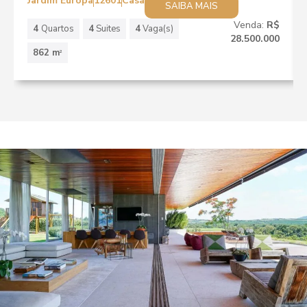
Jardim Europa
12601
Casa
SAIBA MAIS
Venda:
R$
4
Quartos
4
Suites
4
Vaga(s)
28.500.000
862 m
2