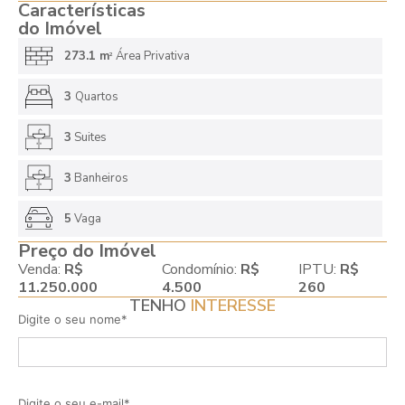
Características
do Imóvel
273.1 m
Área Privativa
2
3
Quartos
3
Suites
3
Banheiros
5
Vaga
Preço do Imóvel
Venda:
R$
Condomínio:
R$
IPTU:
R$
11.250.000
4.500
260
TENHO
INTERESSE
Digite o seu nome*
Digite o seu e-mail*