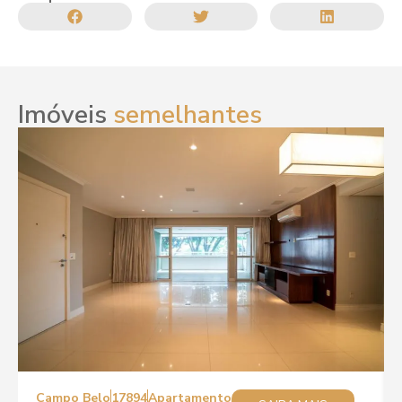
Imóveis
semelhantes
Campo Belo
17894
Apartamento