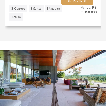
SAIBA MAIS
Venda:
R$
3
Quartos
3
Suites
3
Vaga(s)
3.150.000
220 m
2