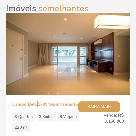
Imóveis
semelhantes
Campo Belo
17894
Apartamento
SAIBA MAIS
Venda:
R$
3
Quartos
3
Suites
3
Vaga(s)
3.150.000
220 m
2