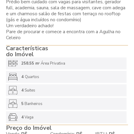
Prédio bem cuidado com vagas para visitantes, gerador
full, academia, sauna, sala de massagem, cave com adega
e um charmoso salão de festas com terraço no rooftop
(gás e água incluídos no condomínio)
Um verdadeiro achado!
Pare de procurar e comece a encontra com a Agulha no
Celeiro
Características
do Imóvel
258.55 m
Área Privativa
2
4
Quartos
4
Suites
5
Banheiros
4
Vaga
Preço do Imóvel
Venda:
R$
Condomínio:
R$
IPTU:
R$