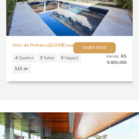
Alto de Pinheiros
22329
Casa
SAIBA MAIS
Venda:
R$
4
Quartos
3
Suites
5
Vaga(s)
9.800.000
515 m
2