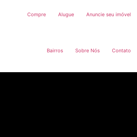
Compre
Alugue
Anuncie seu imóvel
Bairros
Sobre Nós
Contato