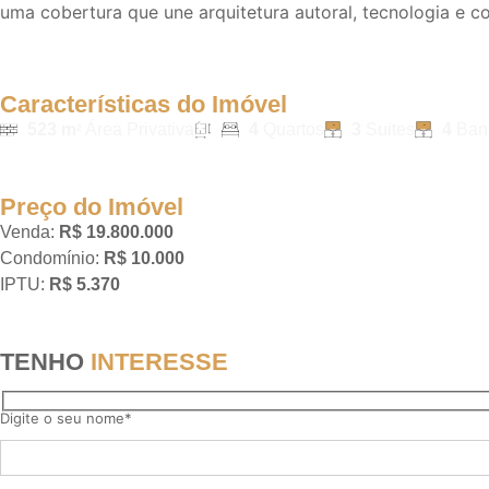
uma cobertura que une arquitetura autoral, tecnologia e co
Características do Imóvel
523 m
Área Privativa
4
Quartos
3
Suites
4
Ban
2
Preço do Imóvel
Venda:
R$ 19.800.000
Condomínio:
R$ 10.000
IPTU:
R$ 5.370
TENHO
INTERESSE
Digite o seu nome*