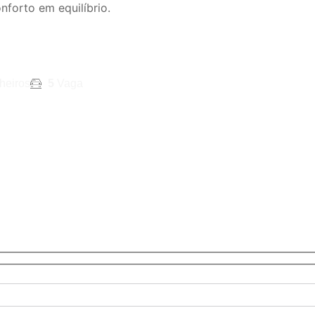
nforto em equilíbrio.
heiros
5
Vaga