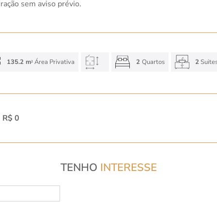
eração sem aviso prévio.
135.2 m
Área Privativa
2
Quartos
2
Suite
2
:
R$ 0
TENHO
INTERESSE