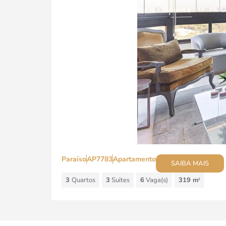
Paraíso
AP7783
Apartamento
SAIBA MAIS
3
Quartos
3
Suites
6
Vaga(s)
319 m
2