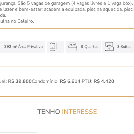
gurança. São 5 vagas de garagem (4 vagas livres e 1 vaga box), 
lazer e bem-estar: academia equipada, piscina aquecida, piscin
da.
ulha no Celeiro.
292 m
Área Privativa
3
Quartos
3
Suites
2
uel:
R$ 39.800
Condomínio:
R$ 6.614
IPTU:
R$ 4.420
TENHO
INTERESSE