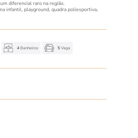
um diferencial raro na região.
a infantil, playground, quadra poliesportiva,
4
Banheiros
5
Vaga