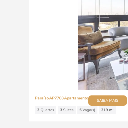
Paraíso
AP7783
Apartamento
SAIBA MAIS
3
Quartos
3
Suites
6
Vaga(s)
319 m
2