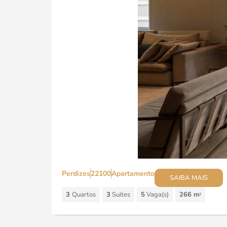
Perdizes
22100
Apartamento
SAIBA MAIS
3
Quartos
3
Suites
5
Vaga(s)
266 m
2