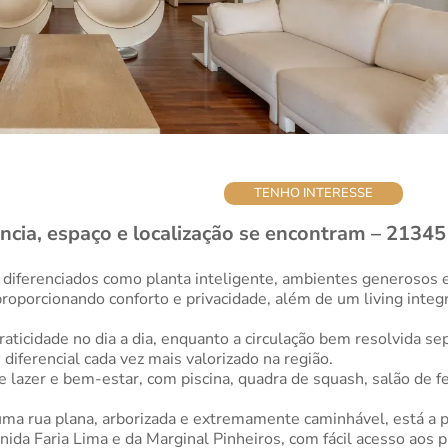
TENHO INTERESSE
ância, espaço e localização se encontram – 21345
 diferenciados como planta inteligente, ambientes generosos 
proporcionando conforto e privacidade, além de um living integ
praticidade no dia a dia, enquanto a circulação bem resolvida s
iferencial cada vez mais valorizado na região.
 lazer e bem-estar, com piscina, quadra de squash, salão de fe
uma rua plana, arborizada e extremamente caminhável, está a 
ida Faria Lima e da Marginal Pinheiros, com fácil acesso aos pr