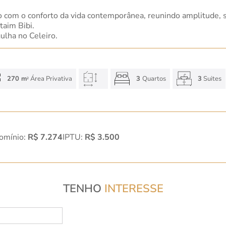
 com o conforto da vida contemporânea, reunindo amplitude, so
taim Bibi.
ulha no Celeiro.
270 m
Área Privativa
3
Quartos
3
Suites
2
omínio:
R$ 7.274
IPTU:
R$ 3.500
TENHO
INTERESSE