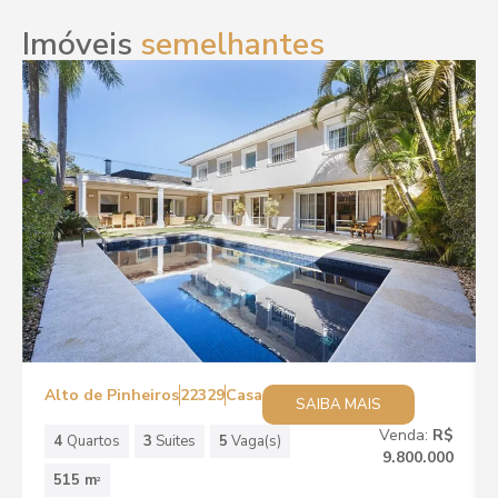
Imóveis
semelhantes
Alto de Pinheiros
22329
Casa
SAIBA MAIS
Venda:
R$
4
Quartos
3
Suites
5
Vaga(s)
9.800.000
515 m
2