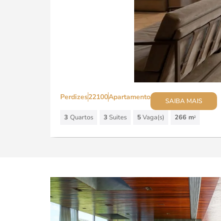
Perdizes
22100
Apartamento
SAIBA MAIS
3
Quartos
3
Suites
5
Vaga(s)
266 m
2