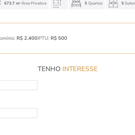
673.7 m
Área Privativa
5
Quartos
5
Suite
2
omínio:
R$ 2.400
IPTU:
R$ 500
TENHO
INTERESSE