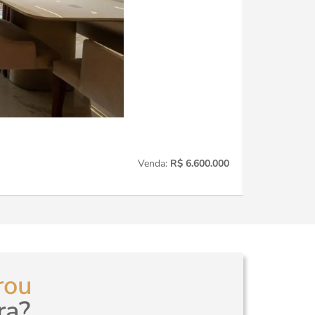
Vila Olímpia
Venda:
R$ 6.600.000
3
Quartos
rou
ra?