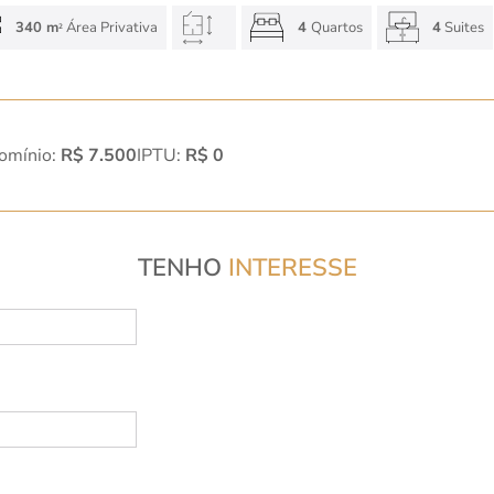
340 m
Área Privativa
4
Quartos
4
Suites
2
omínio:
R$ 7.500
IPTU:
R$ 0
TENHO
INTERESSE