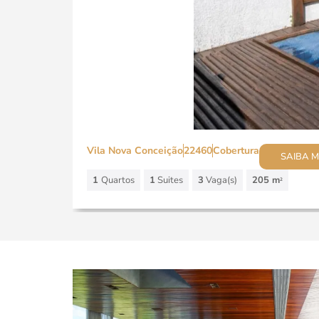
Vila Nova Conceição
22460
Cobertura
SAIBA M
1
Quartos
1
Suites
3
Vaga(s)
205 m
2