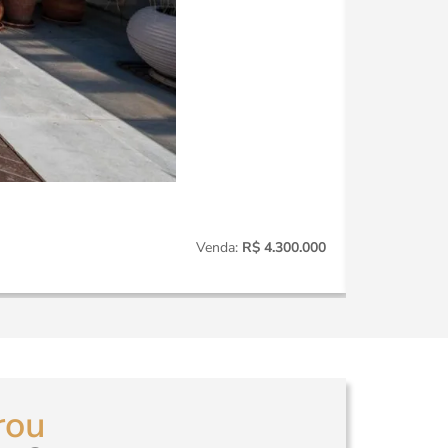
Itaim
CO014
Venda:
R$ 4.300.000
3
Quartos
rou