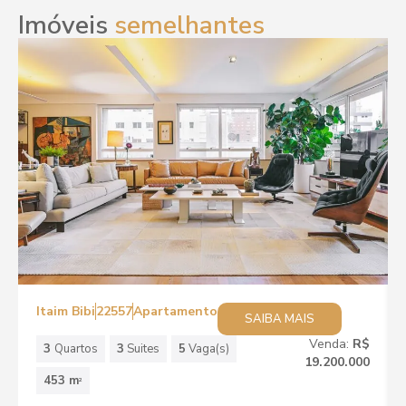
Imóveis
semelhantes
Itaim Bibi
22557
Apartamento
SAIBA MAIS
Venda:
R$
3
Quartos
3
Suites
5
Vaga(s)
19.200.000
453 m
2