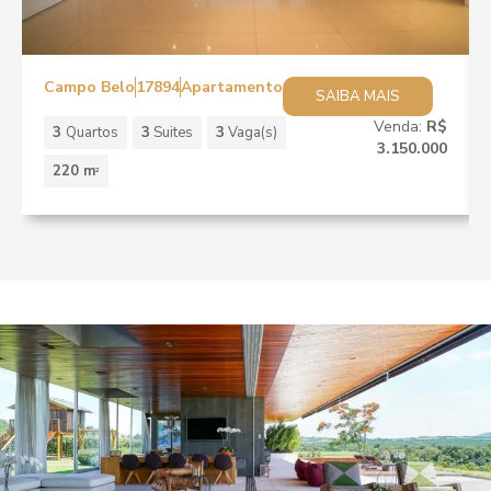
Campo Belo
17894
Apartamento
SAIBA MAIS
Venda:
R$
3
Quartos
3
Suites
3
Vaga(s)
3.150.000
220 m
2