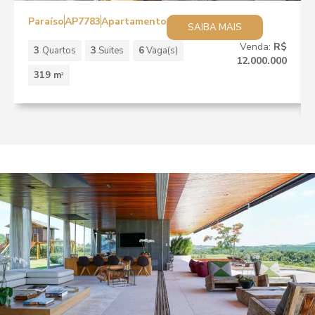
Paraíso
AP7783
Apartamento
SAIBA MAIS
Venda:
R$
3
Quartos
3
Suites
6
Vaga(s)
12.000.000
319 m
2