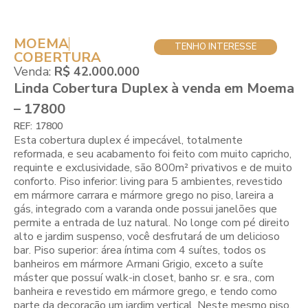
MOEMA
TENHO INTERESSE
COBERTURA
Venda:
R$ 42.000.000
Linda Cobertura Duplex à venda em Moema
– 17800
REF: 17800
Esta cobertura duplex é impecável, totalmente
reformada, e seu acabamento foi feito com muito capricho,
requinte e exclusividade, são 800m² privativos e de muito
conforto. Piso inferior: living para 5 ambientes, revestido
em mármore carrara e mármore grego no piso, lareira a
gás, integrado com a varanda onde possui janelões que
permite a entrada de luz natural. No longe com pé direito
alto e jardim suspenso, você desfrutará de um delicioso
bar. Piso superior: área íntima com 4 suítes, todos os
banheiros em mármore Armani Grigio, exceto a suíte
máster que possuí walk-in closet, banho sr. e sra., com
banheira e revestido em mármore grego, e tendo como
parte da decoração um jardim vertical. Neste mesmo piso,