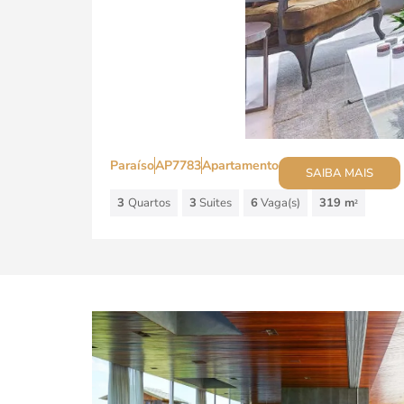
Paraíso
AP7783
Apartamento
SAIBA MAIS
3
Quartos
3
Suites
6
Vaga(s)
319 m
2