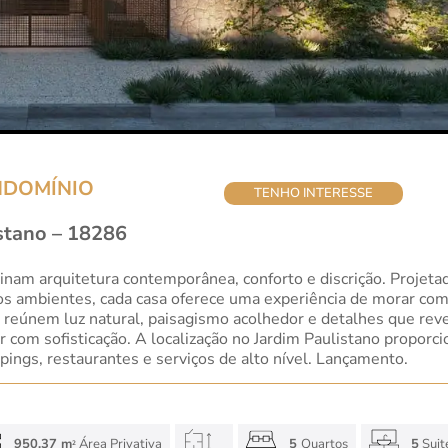
NDOMÍNIO
TENHO INTERESSE
stano – 18286
am arquitetura contemporânea, conforto e discrição. Projeta
os ambientes, cada casa oferece uma experiência de morar com
s reúnem luz natural, paisagismo acolhedor e detalhes que re
 com sofisticação. A localização no Jardim Paulistano proporcio
ings, restaurantes e serviços de alto nível. Lançamento.
950.37 m
Área Privativa
5
Quartos
5
Suit
2