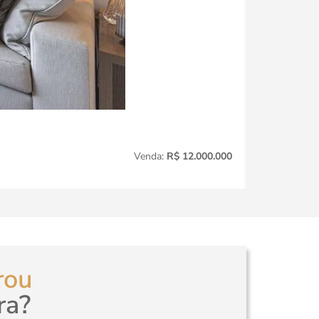
Jardim Amér
Venda:
R$ 12.000.000
3
Quartos
rou
ra?