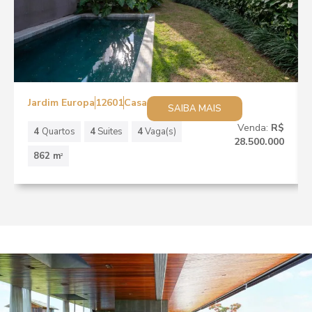
Jardim Europa
12601
Casa
SAIBA MAIS
Venda:
R$
4
Quartos
4
Suites
4
Vaga(s)
28.500.000
862 m
2