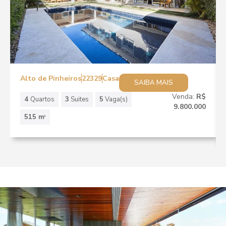
Alto de Pinheiros
22329
Casa
SAIBA MAIS
Venda:
R$
4
Quartos
3
Suites
5
Vaga(s)
9.800.000
515 m
2