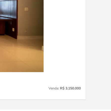
Perdizes
221
Venda:
R$ 3.150.000
3
Quartos