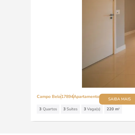
Campo Belo
17894
Apartamento
SAIBA MAIS
3
Quartos
3
Suites
3
Vaga(s)
220 m
2