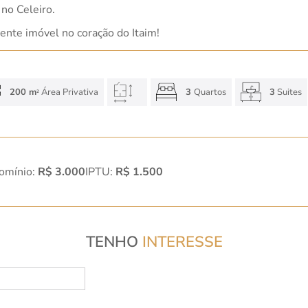
no Celeiro.
ente imóvel no coração do Itaim!
200 m
Área Privativa
3
Quartos
3
Suites
2
omínio:
R$ 3.000
IPTU:
R$ 1.500
TENHO
INTERESSE