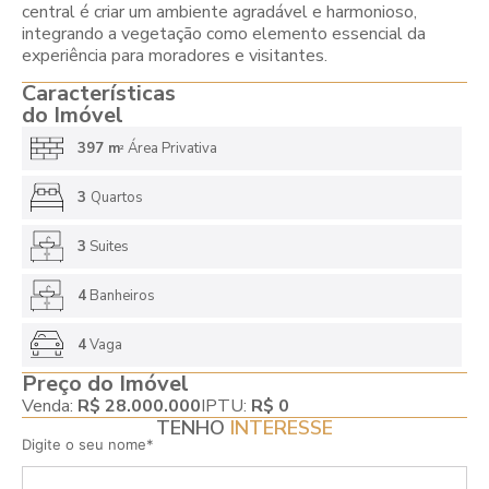
central é criar um ambiente agradável e harmonioso,
integrando a vegetação como elemento essencial da
experiência para moradores e visitantes.
Características
do Imóvel
397 m
Área Privativa
2
3
Quartos
3
Suites
4
Banheiros
4
Vaga
Preço do Imóvel
Venda:
R$ 28.000.000
IPTU:
R$ 0
TENHO
INTERESSE
Digite o seu nome*