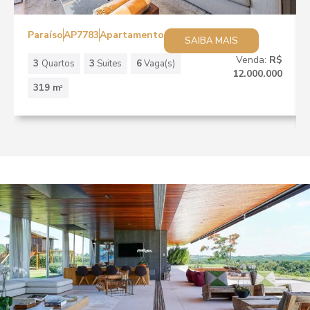
Paraíso
AP7783
Apartamento
SAIBA MAIS
Venda:
R$
3
Quartos
3
Suites
6
Vaga(s)
12.000.000
319 m
2