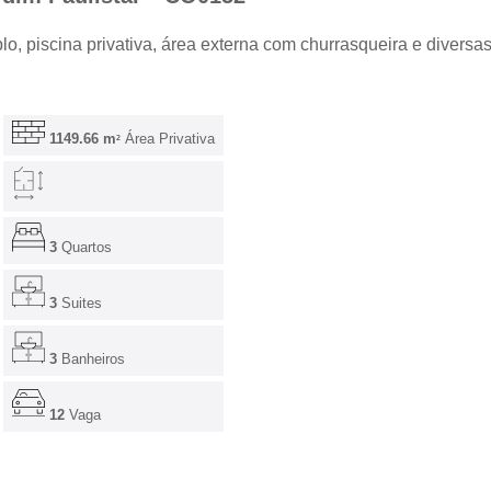
lo, piscina privativa, área externa com churrasqueira e divers
1149.66 m
Área Privativa
2
3
Quartos
3
Suites
3
Banheiros
12
Vaga