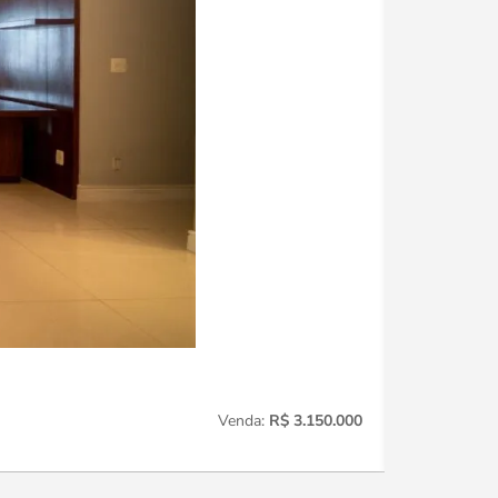
Perdizes
221
Venda:
R$ 3.150.000
3
Quartos