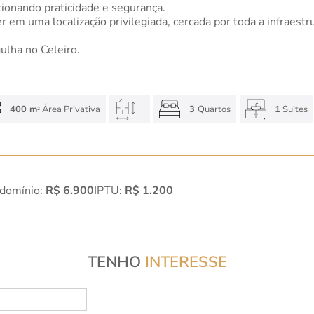
ionando praticidade e segurança.
ver em uma localização privilegiada, cercada por toda a infraes
ulha no Celeiro.
400 m
Área Privativa
3
Quartos
1
Suites
2
domínio:
R$ 6.900
IPTU:
R$ 1.200
TENHO
INTERESSE