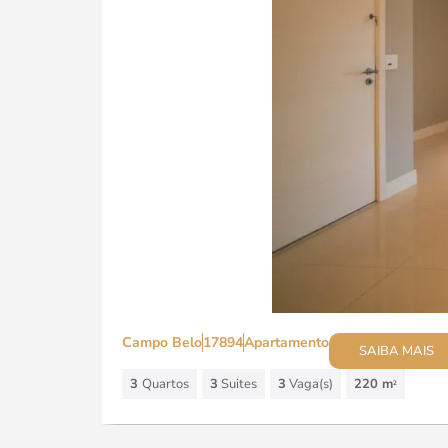
Campo Belo
17894
Apartamento
SAIBA MAIS
3
Quartos
3
Suites
3
Vaga(s)
220 m
2