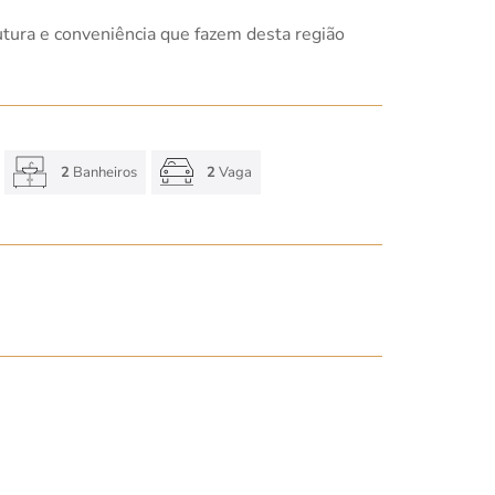
trutura e conveniência que fazem desta região
2
Banheiros
2
Vaga