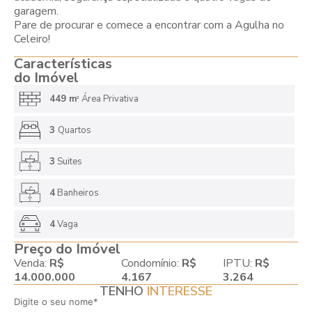
garagem.
Pare de procurar e comece a encontrar com a Agulha no
Celeiro!
Características
do Imóvel
449 m
Área Privativa
2
3
Quartos
3
Suites
4
Banheiros
4
Vaga
Preço do Imóvel
Venda:
R$
Condomínio:
R$
IPTU:
R$
14.000.000
4.167
3.264
TENHO
INTERESSE
Digite o seu nome*