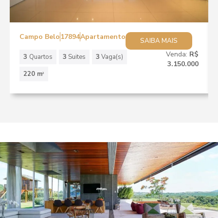
Campo Belo
17894
Apartamento
SAIBA MAIS
Venda:
R$
3
Quartos
3
Suites
3
Vaga(s)
3.150.000
220 m
2