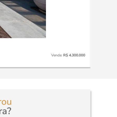
Itaim
CO014
Venda:
R$ 4.300.000
3
Quartos
rou
ra?