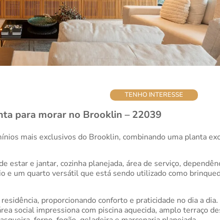
TENHO INTERESSE
ta para morar no Brooklin – 22039
os mais exclusivos do Brooklin, combinando uma planta excepc
 estar e jantar, cozinha planejada, área de serviço, dependênci
rio e um quarto versátil que está sendo utilizado como brinqu
residência, proporcionando conforto e praticidade no dia a dia
rea social impressiona com piscina aquecida, amplo terraço de
queira, forno, fogão, geladeira e marcenaria planejada.