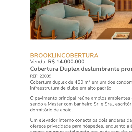
BROOKLIN
COBERTURA
Venda:
R$ 14.000.000
Cobertura Duplex deslumbrante pron
REF: 22039
Cobertura duplex de 450 m² em um dos condomíni
infraestrutura de clube em alto padrão.
O pavimento principal reúne amplos ambientes de
sendo a Master com banheiro Sr. e Sra., escritó
dormitório de apoio.
Um elevador interno conecta os dois andares da 
oferece privacidade para hóspedes, enquanto a á
espaço gourmet totalmente equipado com churras