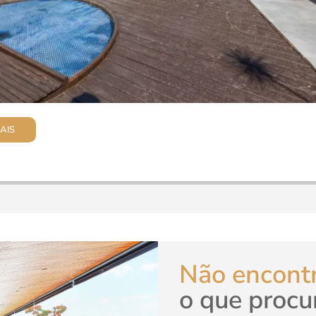
AIS
Não encont
o que procu