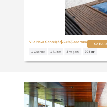
Vila Nova Conceição
22460
Cobertura
SAIBA M
1
Quartos
1
Suites
3
Vaga(s)
205 m
2