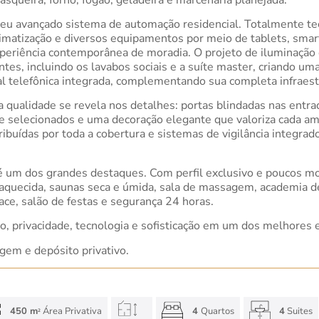
seu avançado sistema de automação residencial. Totalmente tec
 climatização e diversos equipamentos por meio de tablets, sm
periência contemporânea de moradia. O projeto de iluminação
tes, incluindo os lavabos sociais e a suíte master, criando um
al telefônica integrada, complementando sua completa infraest
, a qualidade se revela nos detalhes: portas blindadas nas entr
e selecionados e uma decoração elegante que valoriza cada 
uídas por toda a cobertura e sistemas de vigilância integrado
é um dos grandes destaques. Com perfil exclusivo e poucos mo
 aquecida, saunas seca e úmida, sala de massagem, academia de 
ace, salão de festas e segurança 24 horas.
, privacidade, tecnologia e sofisticação em um dos melhores 
gem e depósito privativo.
450 m
Área Privativa
4
Quartos
4
Suites
2