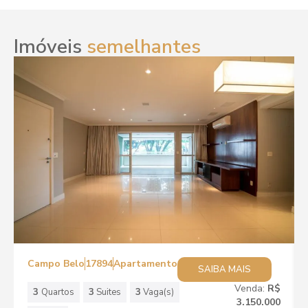
Imóveis
semelhantes
Campo Belo
17894
Apartamento
SAIBA MAIS
Venda:
R$
3
Quartos
3
Suites
3
Vaga(s)
3.150.000