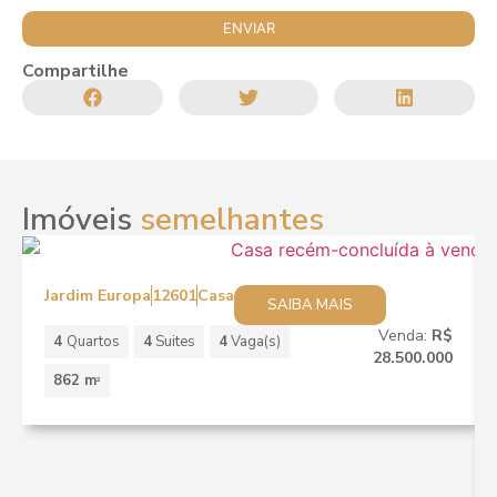
Compartilhe
Imóveis
semelhantes
Jardim Europa
12601
Casa
SAIBA MAIS
Venda:
R$
4
Quartos
4
Suites
4
Vaga(s)
28.500.000
862 m
2