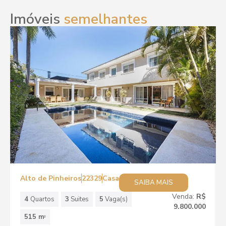
Imóveis
semelhantes
Alto de Pinheiros
22329
Casa
SAIBA MAIS
Venda:
R$
4
Quartos
3
Suites
5
Vaga(s)
9.800.000
515 m
2