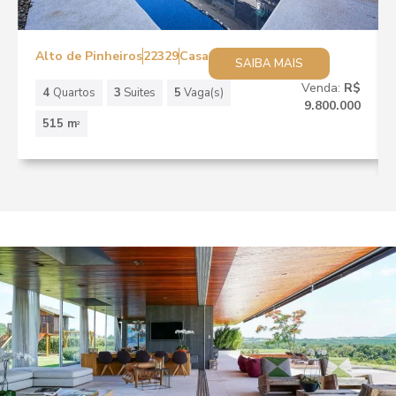
Alto de Pinheiros
22329
Casa
SAIBA MAIS
Venda:
R$
4
Quartos
3
Suites
5
Vaga(s)
9.800.000
515 m
2