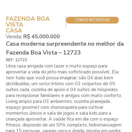
FAZENDA BOA
TENHO INTERESSE
VISTA
CASA
Venda:
R$ 45.000.000
Casa moderna surpreendente no melhor da
Fazenda Boa Vista – 12723
REF: 12723
Uma casa arrojada com lazer e muito espaço para
aproveitar a vida do jeito mais sofisticado possível. Ela
tem tudo que você possa imaginar, são 04 alas bem
distribuídas, um setor íntimo com 02 conjuntos de 05
suítes cada, cozinha de apoio e 04 suítes de hóspedes
para recepcionar familiares e amigos com muito conforto.
Living amplo para 03 ambientes, cozinha planejada ,
espaço gourmet com churrasqueira para cultivar
momentos únicos e sala de jogos e sala kids para a
criançada aproveitar. A saúde fica em dia com o espaço
fitness, dispondo de um SPA completo, hidromassagem
para 15 pessoas, saunas seca e úmida, piscina em pedra