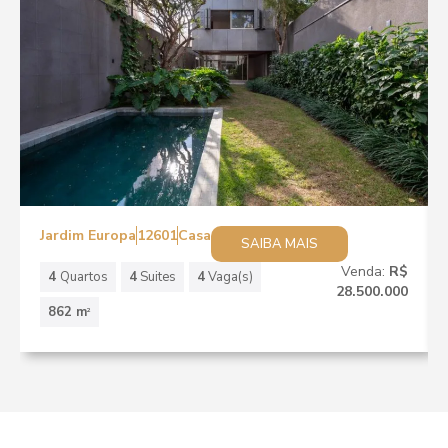
Jardim Europa
12601
Casa
SAIBA MAIS
Venda:
R$
4
Quartos
4
Suites
4
Vaga(s)
28.500.000
862 m
2