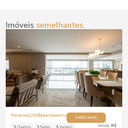
Imóveis
semelhantes
Perdizes
22100
Apartamento
SAIBA MAIS
Venda:
R$
3
Quartos
3
Suites
5
Vaga(s)