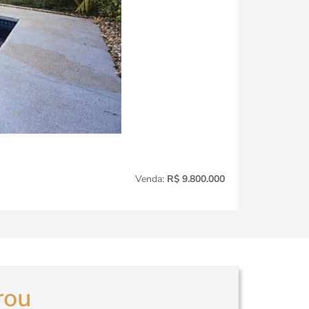
Vila Nova C
Venda:
R$ 9.800.000
3
Quartos
rou