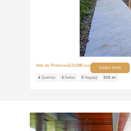
Alto de Pinheiros
22329
Casa
SAIBA MAIS
4
Quartos
3
Suites
5
Vaga(s)
515 m
2