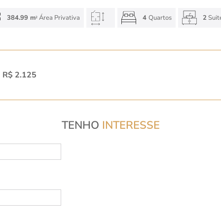
384.99 m
Área Privativa
4
Quartos
2
Suit
2
:
R$ 2.125
TENHO
INTERESSE