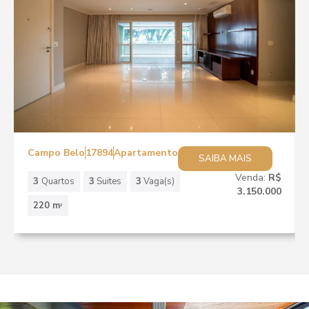
Campo Belo
17894
Apartamento
SAIBA MAIS
Venda:
R$
3
Quartos
3
Suites
3
Vaga(s)
3.150.000
220 m
2