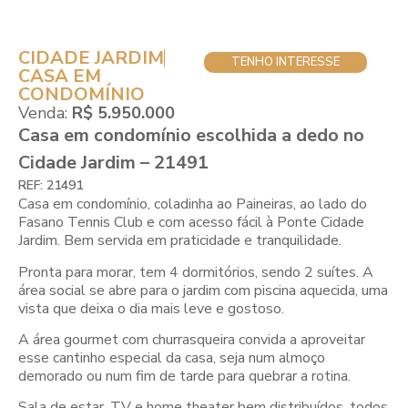
CIDADE JARDIM
TENHO INTERESSE
CASA EM
CONDOMÍNIO
Venda:
R$ 5.950.000
Casa em condomínio escolhida a dedo no
Cidade Jardim – 21491
REF: 21491
Casa em condomínio, coladinha ao Paineiras, ao lado do
Fasano Tennis Club e com acesso fácil à Ponte Cidade
Jardim. Bem servida em praticidade e tranquilidade.
Pronta para morar, tem 4 dormitórios, sendo 2 suítes. A
área social se abre para o jardim com piscina aquecida, uma
vista que deixa o dia mais leve e gostoso.
A área gourmet com churrasqueira convida a aproveitar
esse cantinho especial da casa, seja num almoço
demorado ou num fim de tarde para quebrar a rotina.
Sala de estar, TV e home theater bem distribuídos, todos