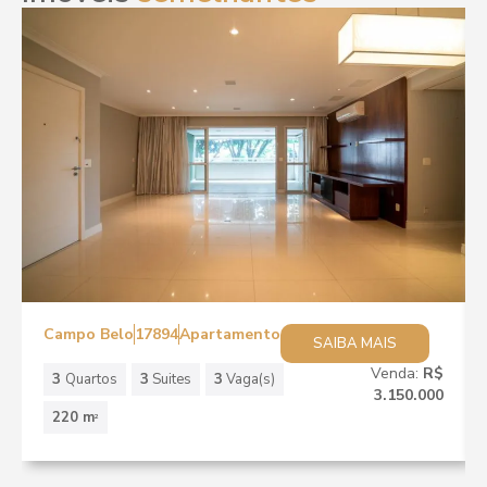
Campo Belo
17894
Apartamento
SAIBA MAIS
Venda:
R$
3
Quartos
3
Suites
3
Vaga(s)
3.150.000
220 m
2