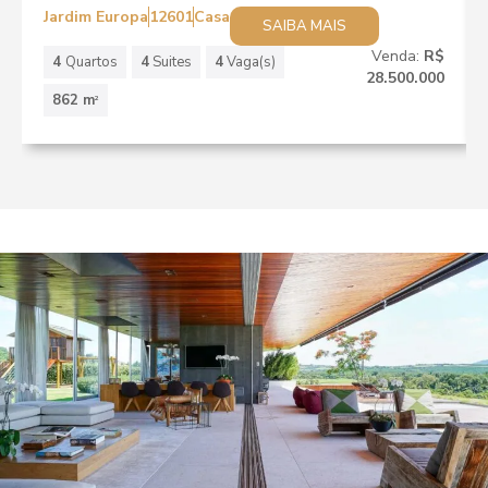
Jardim Europa
12601
Casa
SAIBA MAIS
Venda:
R$
4
Quartos
4
Suites
4
Vaga(s)
28.500.000
862 m
2