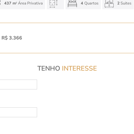
437 m
Área Privativa
4
Quartos
2
Suites
2
:
R$ 3.366
TENHO
INTERESSE