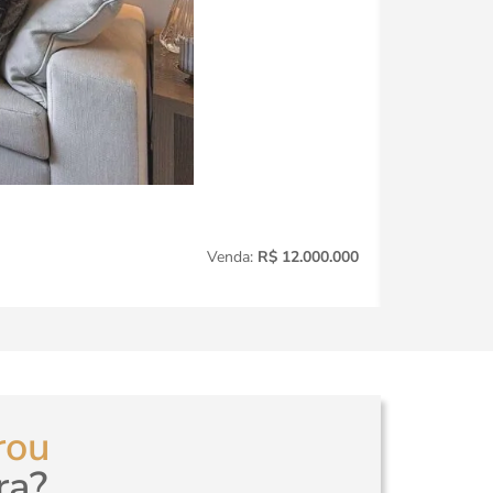
Jardim Amér
Venda:
R$ 12.000.000
3
Quartos
rou
ra?