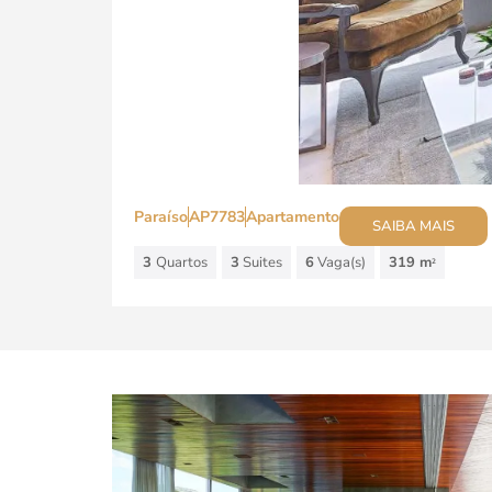
Paraíso
AP7783
Apartamento
SAIBA MAIS
3
Quartos
3
Suites
6
Vaga(s)
319 m
2