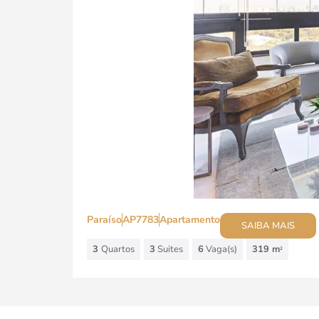
Paraíso
AP7783
Apartamento
SAIBA MAIS
3
Quartos
3
Suites
6
Vaga(s)
319 m
2