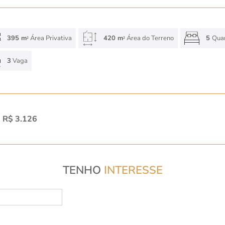
395 m
Área Privativa
420 m
Área do Terreno
5
Qua
2
2
3
Vaga
:
R$ 3.126
TENHO
INTERESSE