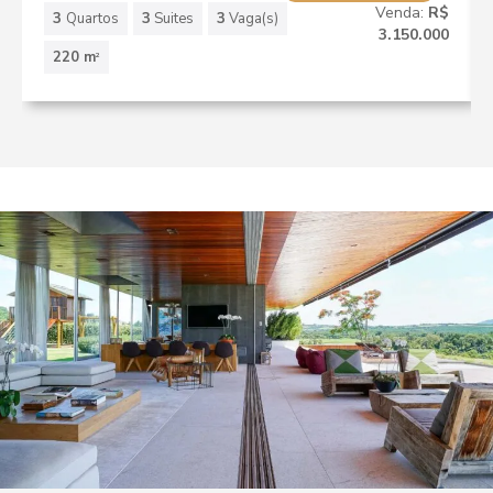
Venda:
R$
3
Quartos
3
Suites
3
Vaga(s)
3.150.000
220 m
2