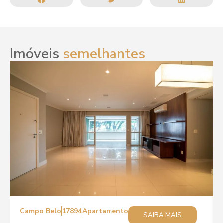
Imóveis
semelhantes
Campo Belo
17894
Apartamento
SAIBA MAIS