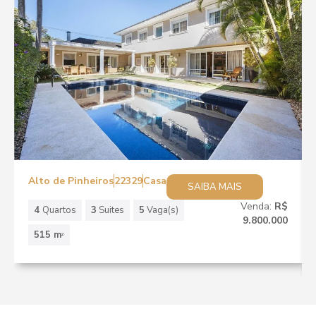
Alto de Pinheiros
22329
Casa
SAIBA MAIS
Venda:
R$
4
Quartos
3
Suites
5
Vaga(s)
9.800.000
515 m
2