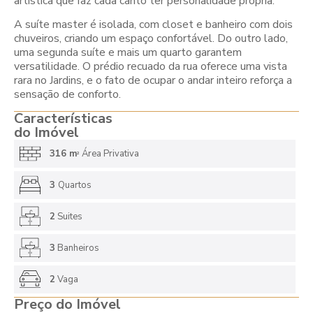
artística que faz cada canto ter personalidade própria.
A suíte master é isolada, com closet e banheiro com dois
chuveiros, criando um espaço confortável. Do outro lado,
uma segunda suíte e mais um quarto garantem
versatilidade. O prédio recuado da rua oferece uma vista
rara no Jardins, e o fato de ocupar o andar inteiro reforça a
sensação de conforto.
Características
do Imóvel
316 m
Área Privativa
2
3
Quartos
2
Suites
3
Banheiros
2
Vaga
Preço do Imóvel