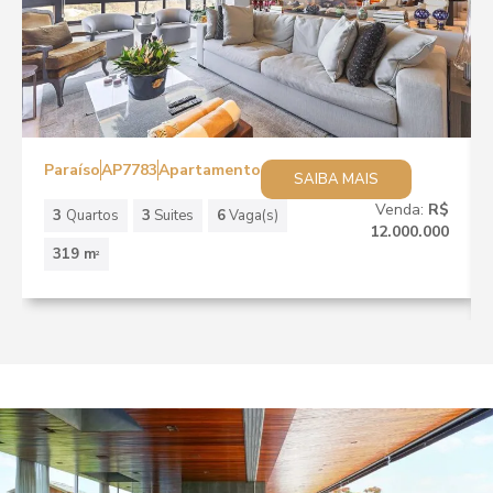
Paraíso
AP7783
Apartamento
SAIBA MAIS
Venda:
R$
3
Quartos
3
Suites
6
Vaga(s)
12.000.000
319 m
2