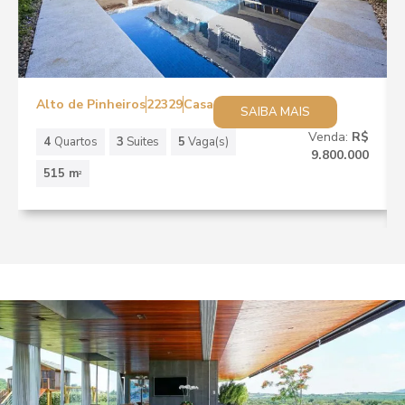
Alto de Pinheiros
22329
Casa
SAIBA MAIS
Venda:
R$
4
Quartos
3
Suites
5
Vaga(s)
9.800.000
515 m
2